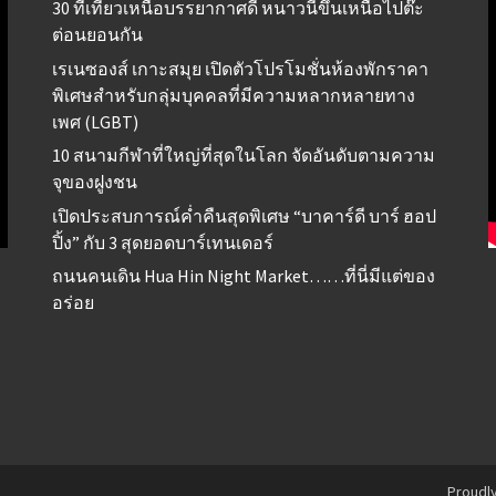
30 ที่เที่ยวเหนือบรรยากาศดี หนาวนี้ขึ้นเหนือไปต๊ะ
ต่อนยอนกัน
เรเนซองส์ เกาะสมุย เปิดตัวโปรโมชั่นห้องพักราคา
พิเศษสำหรับกลุ่มบุคคลที่มีความหลากหลายทาง
เพศ (LGBT)
10 สนามกีฬาที่ใหญ่ที่สุดในโลก จัดอันดับตามความ
จุของฝูงชน
เปิดประสบการณ์ค่ำคืนสุดพิเศษ “บาคาร์ดี บาร์ ฮอป
ปิ้ง” กับ 3 สุดยอดบาร์เทนเดอร์
ถนนคนเดิน Hua Hin Night Market……ที่นี่มีแต่ของ
อร่อย
Proudl