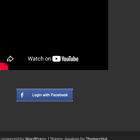
y powered by
WordPress
.
|
Theme: Awaken by
ThemezHut
.