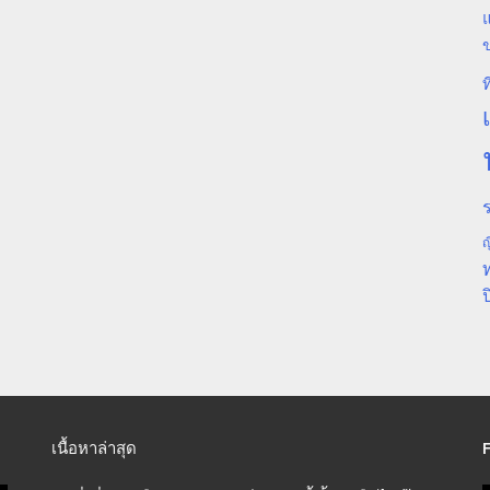
แ
ท
ร
ญ
ป
เนื้อหาล่าสุด