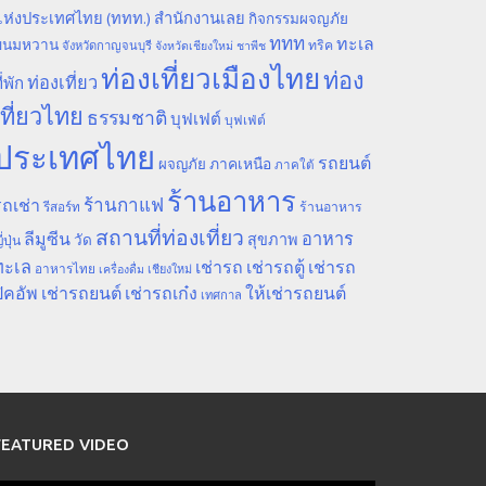
ห่งประเทศไทย (ททท.) สำนักงานเลย
กิจกรรมผจญภัย
ททท
ทะเล
ขนมหวาน
ทริค
จังหวัดกาญจนบุรี
จังหวัดเชียงใหม่
ชาพีช
ท่องเที่ยวเมืองไทย
ท่อง
ท่องเที่ยว
ี่พัก
เที่ยวไทย
ธรรมชาติ
บุฟเฟต์
บุฟเฟ่ต์
ประเทศไทย
รถยนต์
ภาคเหนือ
ผจญภัย
ภาคใต้
ร้านอาหาร
ร้านกาแฟ
ถเช่า
รีสอร์ท
ร้านอาหาร
สถานที่ท่องเที่ยว
ลีมูซีน
อาหาร
สุขภาพ
วัด
ี่ปุ่น
ทะเล
เช่ารถ
เช่ารถตู้
เช่ารถ
อาหารไทย
เชียงใหม่
เครื่องดื่ม
ิคอัพ
เช่ารถยนต์
เช่ารถเก๋ง
ให้เช่ารถยนต์
เทศกาล
FEATURED VIDEO