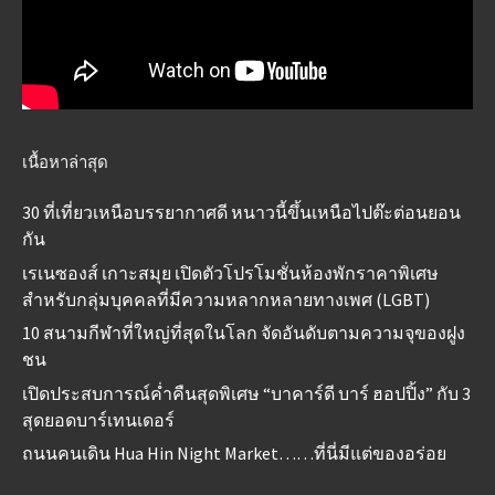
เนื้อหาล่าสุด
30 ที่เที่ยวเหนือบรรยากาศดี หนาวนี้ขึ้นเหนือไปต๊ะต่อนยอน
กัน
เรเนซองส์ เกาะสมุย เปิดตัวโปรโมชั่นห้องพักราคาพิเศษ
สำหรับกลุ่มบุคคลที่มีความหลากหลายทางเพศ (LGBT)
10 สนามกีฬาที่ใหญ่ที่สุดในโลก จัดอันดับตามความจุของฝูง
ชน
เปิดประสบการณ์ค่ำคืนสุดพิเศษ “บาคาร์ดี บาร์ ฮอปปิ้ง” กับ 3
สุดยอดบาร์เทนเดอร์
ถนนคนเดิน Hua Hin Night Market……ที่นี่มีแต่ของอร่อย