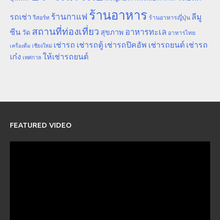
ร้านอาหาร
ร้านกาแฟ
รถเช่า
ลีมู
รีสอร์ท
ร้านอาหารญี่ปุ่น
สถานที่ท่องเที่ยว
ซีน
อาหารทะเล
สุขภาพ
วัด
อาหารไทย
เช่ารถ
เช่ารถตู้
เช่ารถปิคอัพ
เช่ารถยนต์
เช่ารถ
เชียงใหม่
เครื่องดื่ม
เก๋ง
ให้เช่ารถยนต์
เทศกาล
FEATURED VIDEO