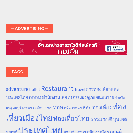
– ADVERTISING –
TAGS
Restaurant
adventure
การท่องเที่ยวแห่ง
buffet
Travel
ประเทศไทย (ททท.) สำนักงานเลย
ขนมหวาน
กิจกรรมผจญภัย
จังหวัด
ท่อง
ททท
ทะเล
ท่องเที่ยว
ที่พัก
ทริค
กาญจนบุรี
จังหวัดเชียงใหม่
ชาพีช
เที่ยวเมืองไทย
ท่องเที่ยวไทย
ธรรมชาติ
บุฟเฟต์
ประเทศไทย
รถยนต์
ภาคเหนือ
ผจญภัย
บุฟเฟ่ต์
ภาคใต้