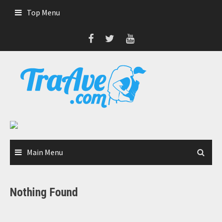
Skip
Top Menu
to
content
Main Menu
Nothing Found