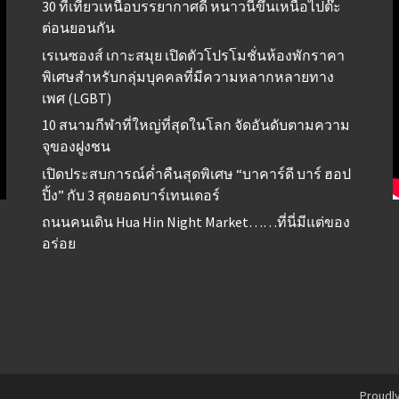
30 ที่เที่ยวเหนือบรรยากาศดี หนาวนี้ขึ้นเหนือไปต๊ะ
ต่อนยอนกัน
เรเนซองส์ เกาะสมุย เปิดตัวโปรโมชั่นห้องพักราคา
พิเศษสำหรับกลุ่มบุคคลที่มีความหลากหลายทาง
เพศ (LGBT)
10 สนามกีฬาที่ใหญ่ที่สุดในโลก จัดอันดับตามความ
จุของฝูงชน
เปิดประสบการณ์ค่ำคืนสุดพิเศษ “บาคาร์ดี บาร์ ฮอป
ปิ้ง” กับ 3 สุดยอดบาร์เทนเดอร์
ถนนคนเดิน Hua Hin Night Market……ที่นี่มีแต่ของ
อร่อย
Proudl