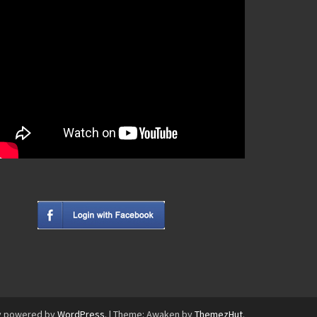
y powered by
WordPress
.
|
Theme: Awaken by
ThemezHut
.