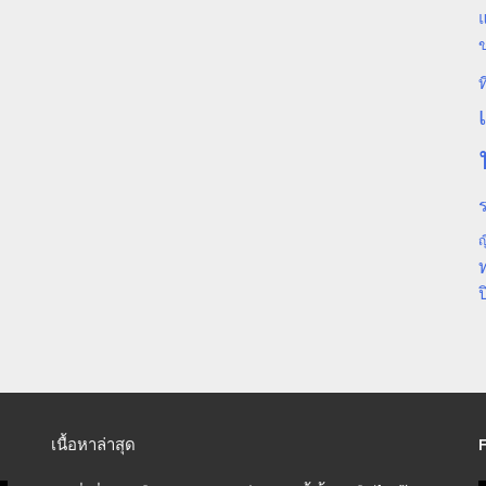
แ
ท
ร
ญ
ป
เนื้อหาล่าสุด