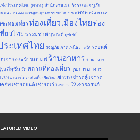
ห่งประเทศไทย (ททท.) สำนักงานเลย
กิจกรรมผจญภัย
ททท
ทะเล
ขนมหวาน
ทริค
จังหวัดกาญจนบุรี
จังหวัดเชียงใหม่
ชาพีช
ท่องเที่ยวเมืองไทย
ท่อง
ท่องเที่ยว
ี่พัก
เที่ยวไทย
ธรรมชาติ
บุฟเฟต์
บุฟเฟ่ต์
ประเทศไทย
รถยนต์
ภาคเหนือ
ผจญภัย
ภาคใต้
ร้านอาหาร
ร้านกาแฟ
ถเช่า
รีสอร์ท
ร้านอาหาร
สถานที่ท่องเที่ยว
ลีมูซีน
อาหาร
สุขภาพ
วัด
ี่ปุ่น
ทะเล
เช่ารถ
เช่ารถตู้
เช่ารถ
อาหารไทย
เชียงใหม่
เครื่องดื่ม
ิคอัพ
เช่ารถยนต์
เช่ารถเก๋ง
ให้เช่ารถยนต์
เทศกาล
FEATURED VIDEO