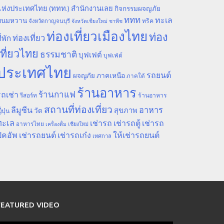
ห่งประเทศไทย (ททท.) สำนักงานเลย
กิจกรรมผจญภัย
ททท
ทะเล
ขนมหวาน
ทริค
จังหวัดกาญจนบุรี
จังหวัดเชียงใหม่
ชาพีช
ท่องเที่ยวเมืองไทย
ท่อง
ท่องเที่ยว
ี่พัก
เที่ยวไทย
ธรรมชาติ
บุฟเฟต์
บุฟเฟ่ต์
ประเทศไทย
รถยนต์
ภาคเหนือ
ผจญภัย
ภาคใต้
ร้านอาหาร
ร้านกาแฟ
ถเช่า
รีสอร์ท
ร้านอาหาร
สถานที่ท่องเที่ยว
ลีมูซีน
อาหาร
สุขภาพ
วัด
ี่ปุ่น
ทะเล
เช่ารถ
เช่ารถตู้
เช่ารถ
อาหารไทย
เชียงใหม่
เครื่องดื่ม
ิคอัพ
เช่ารถยนต์
เช่ารถเก๋ง
ให้เช่ารถยนต์
เทศกาล
FEATURED VIDEO