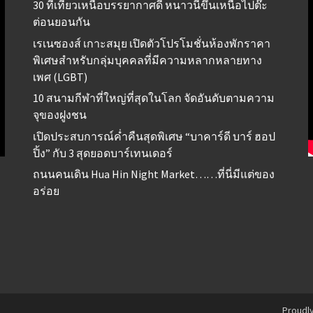
30 ที่เที่ยวเหนือบรรยากาศดี หนาวนี้ขึ้นเหนือไปต๊ะ
ต่อนยอนกัน
เรเนซองส์ เกาะสมุย เปิดตัวโปรโมชั่นห้องพักราคา
พิเศษสำหรับกลุ่มบุคคลที่มีความหลากหลายทาง
เพศ (LGBT)
10 สนามกีฬาที่ใหญ่ที่สุดในโลก จัดอันดับตามความ
จุของฝูงชน
เปิดประสบการณ์ค่ำคืนสุดพิเศษ “บาคาร์ดี บาร์ ฮอป
ปิ้ง” กับ 3 สุดยอดบาร์เทนเดอร์
ถนนคนเดิน Hua Hin Night Market……ที่นี่มีแต่ของ
อร่อย
Proudl