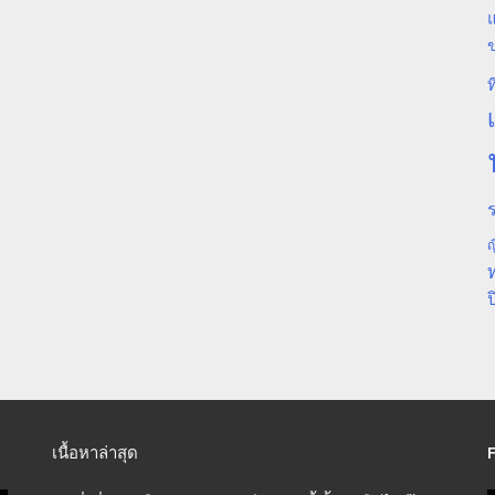
แ
ท
ร
ญ
ป
เนื้อหาล่าสุด