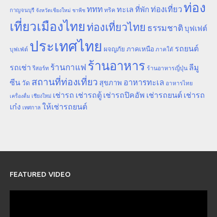
ท่อง
ททท
ทะเล
ท่องเที่ยว
ที่พัก
ทริค
กาญจนบุรี
จังหวัดเชียงใหม่
ชาพีช
เที่ยวเมืองไทย
ท่องเที่ยวไทย
ธรรมชาติ
บุฟเฟต์
ประเทศไทย
รถยนต์
ภาคเหนือ
ผจญภัย
บุฟเฟ่ต์
ภาคใต้
ร้านอาหาร
ร้านกาแฟ
รถเช่า
ลีมู
รีสอร์ท
ร้านอาหารญี่ปุ่น
สถานที่ท่องเที่ยว
ซีน
อาหารทะเล
สุขภาพ
วัด
อาหารไทย
เช่ารถ
เช่ารถตู้
เช่ารถปิคอัพ
เช่ารถยนต์
เช่ารถ
เชียงใหม่
เครื่องดื่ม
เก๋ง
ให้เช่ารถยนต์
เทศกาล
FEATURED VIDEO