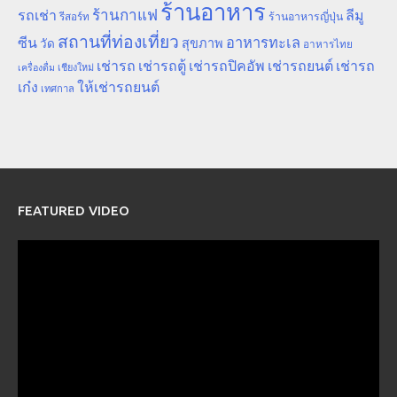
ร้านอาหาร
ร้านกาแฟ
รถเช่า
ลีมู
รีสอร์ท
ร้านอาหารญี่ปุ่น
สถานที่ท่องเที่ยว
ซีน
อาหารทะเล
สุขภาพ
วัด
อาหารไทย
เช่ารถ
เช่ารถตู้
เช่ารถปิคอัพ
เช่ารถยนต์
เช่ารถ
เชียงใหม่
เครื่องดื่ม
เก๋ง
ให้เช่ารถยนต์
เทศกาล
FEATURED VIDEO