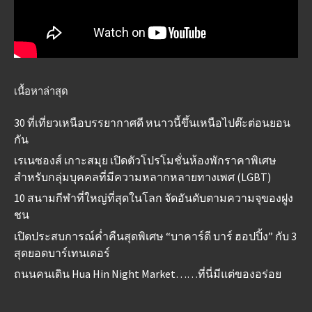
เนื้อหาล่าสุด
30 ที่เที่ยวเหนือบรรยากาศดี หนาวนี้ขึ้นเหนือไปต๊ะต่อนยอน
กัน
เรเนซองส์ เกาะสมุย เปิดตัวโปรโมชั่นห้องพักราคาพิเศษ
สำหรับกลุ่มบุคคลที่มีความหลากหลายทางเพศ (LGBT)
10 สนามกีฬาที่ใหญ่ที่สุดในโลก จัดอันดับตามความจุของฝูง
ชน
เปิดประสบการณ์ค่ำคืนสุดพิเศษ “บาคาร์ดี บาร์ ฮอปปิ้ง” กับ 3
สุดยอดบาร์เทนเดอร์
ถนนคนเดิน Hua Hin Night Market……ที่นี่มีแต่ของอร่อย