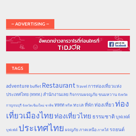
– ADVERTISING –
TAGS
Restaurant
adventure
การท่องเที่ยวแห่ง
buffet
Travel
ประเทศไทย (ททท.) สำนักงานเลย
ขนมหวาน
กิจกรรมผจญภัย
จังหวัด
ท่อง
ททท
ทะเล
ท่องเที่ยว
ที่พัก
ทริค
กาญจนบุรี
จังหวัดเชียงใหม่
ชาพีช
เที่ยวเมืองไทย
ท่องเที่ยวไทย
ธรรมชาติ
บุฟเฟต์
ประเทศไทย
รถยนต์
ภาคเหนือ
ผจญภัย
บุฟเฟ่ต์
ภาคใต้