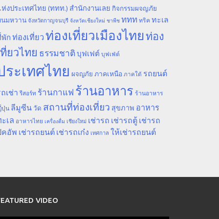
ห่งประเทศไทย (ททท.) สำนักงานเลย
กิจกรรมผจญภัย
ททท
ทะเล
ขนมหวาน
ทริค
จังหวัดกาญจนบุรี
จังหวัดเชียงใหม่
ชาพีช
ท่องเที่ยวเมืองไทย
ท่อง
ท่องเที่ยว
ี่พัก
เที่ยวไทย
ธรรมชาติ
บุฟเฟต์
บุฟเฟ่ต์
ประเทศไทย
รถยนต์
ภาคเหนือ
ผจญภัย
ภาคใต้
ร้านอาหาร
ร้านกาแฟ
ถเช่า
รีสอร์ท
ร้านอาหาร
สถานที่ท่องเที่ยว
ลีมูซีน
อาหาร
สุขภาพ
วัด
ี่ปุ่น
ทะเล
เช่ารถ
เช่ารถตู้
เช่ารถ
อาหารไทย
เชียงใหม่
เครื่องดื่ม
ิคอัพ
เช่ารถยนต์
เช่ารถเก๋ง
ให้เช่ารถยนต์
เทศกาล
FEATURED VIDEO