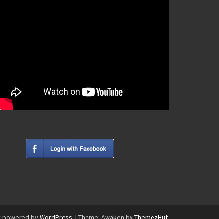
y powered by
WordPress
.
|
Theme: Awaken by
ThemezHut
.