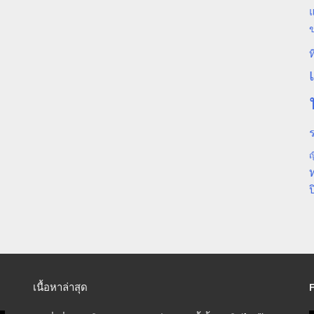
แ
ท
ร
ญ
ป
เนื้อหาล่าสุด