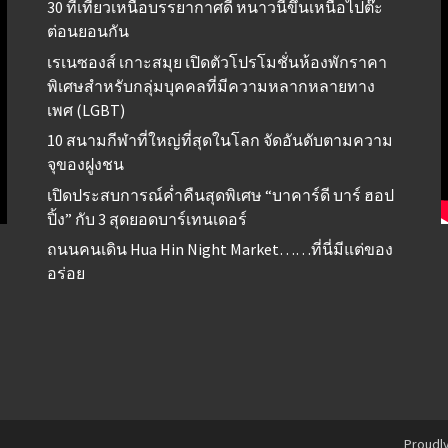
30 ที่เที่ยวเหนือบรรยากาศดี หนาวนี้ขึ้นเหนือไปต๊ะ
ต่อนยอนกัน
เรเนซองส์ เกาะสมุย เปิดตัวโปรโมชั่นห้องพักราคา
พิเศษสำหรับกลุ่มบุคคลที่มีความหลากหลายทาง
เพศ (LGBT)
10 สนามกีฬาที่ใหญ่ที่สุดในโลก จัดอันดับตามความ
จุของฝูงชน
เปิดประสบการณ์ค่ำคืนสุดพิเศษ “บาคาร์ดี บาร์ ฮอป
ปิ้ง” กับ 3 สุดยอดบาร์เทนเดอร์
ถนนคนเดิน Hua Hin Night Market……ที่นี่มีแต่ของ
อร่อย
Proudl