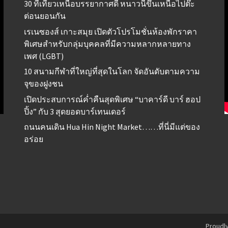
30 ที่เที่ยวเหนือบรรยากาศดี หนาวนี้ขึ้นเหนือไปต๊ะ
ต่อนยอนกัน
เรเนซองส์ เกาะสมุย เปิดตัวโปรโมชั่นห้องพักราคา
พิเศษสำหรับกลุ่มบุคคลที่มีความหลากหลายทาง
เพศ (LGBT)
10 สนามกีฬาที่ใหญ่ที่สุดในโลก จัดอันดับตามความ
จุของฝูงชน
เปิดประสบการณ์ค่ำคืนสุดพิเศษ “บาคาร์ดี บาร์ ฮอป
ปิ้ง” กับ 3 สุดยอดบาร์เทนเดอร์
ถนนคนเดิน Hua Hin Night Market……ที่นี่มีแต่ของ
อร่อย
Proudl