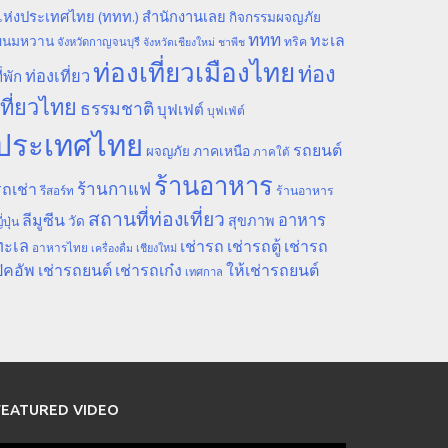
ห่งประเทศไทย (ททท.) สำนักงานเลย
กิจกรรมผจญภัย
ททท
ทะเล
ขนมหวาน
ทริค
จังหวัดกาญจนบุรี
จังหวัดเชียงใหม่
ชาพีช
ท่องเที่ยวเมืองไทย
ท่อง
ท่องเที่ยว
ี่พัก
เที่ยวไทย
ธรรมชาติ
บุฟเฟต์
บุฟเฟ่ต์
ประเทศไทย
รถยนต์
ภาคเหนือ
ผจญภัย
ภาคใต้
ร้านอาหาร
ร้านกาแฟ
ถเช่า
รีสอร์ท
ร้านอาหาร
สถานที่ท่องเที่ยว
ลีมูซีน
อาหาร
สุขภาพ
วัด
ี่ปุ่น
ทะเล
เช่ารถ
เช่ารถตู้
เช่ารถ
อาหารไทย
เชียงใหม่
เครื่องดื่ม
ิคอัพ
เช่ารถยนต์
เช่ารถเก๋ง
ให้เช่ารถยนต์
เทศกาล
FEATURED VIDEO