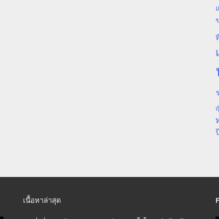
แ
ท
ร
ญ
ป
เนื้อหาล่าสุด