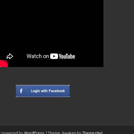
y powered by
WordPress
.
|
Theme: Awaken by
ThemezHut
.