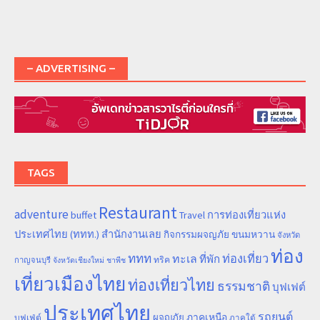
– ADVERTISING –
TAGS
Restaurant
adventure
การท่องเที่ยวแห่ง
buffet
Travel
ประเทศไทย (ททท.) สำนักงานเลย
ขนมหวาน
กิจกรรมผจญภัย
จังหวัด
ท่อง
ททท
ทะเล
ท่องเที่ยว
ที่พัก
ทริค
กาญจนบุรี
จังหวัดเชียงใหม่
ชาพีช
เที่ยวเมืองไทย
ท่องเที่ยวไทย
ธรรมชาติ
บุฟเฟต์
ประเทศไทย
รถยนต์
ภาคเหนือ
ผจญภัย
บุฟเฟ่ต์
ภาคใต้