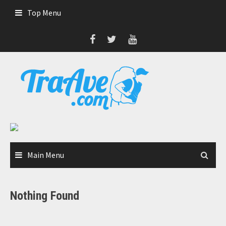
Skip
Top Menu
to
content
Main Menu
Nothing Found