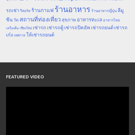
ร้านอาหาร
ร้านกาแฟ
รถเช่า
ลีมู
รีสอร์ท
ร้านอาหารญี่ปุ่น
สถานที่ท่องเที่ยว
ซีน
อาหารทะเล
สุขภาพ
วัด
อาหารไทย
เช่ารถ
เช่ารถตู้
เช่ารถปิคอัพ
เช่ารถยนต์
เช่ารถ
เชียงใหม่
เครื่องดื่ม
เก๋ง
ให้เช่ารถยนต์
เทศกาล
FEATURED VIDEO