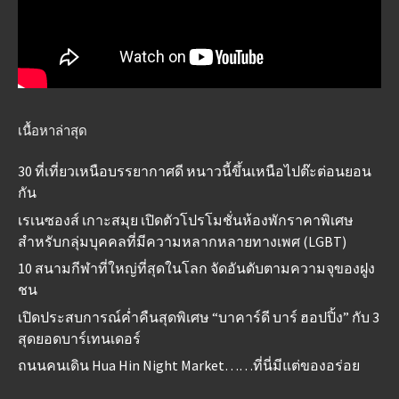
เนื้อหาล่าสุด
30 ที่เที่ยวเหนือบรรยากาศดี หนาวนี้ขึ้นเหนือไปต๊ะต่อนยอน
กัน
เรเนซองส์ เกาะสมุย เปิดตัวโปรโมชั่นห้องพักราคาพิเศษ
สำหรับกลุ่มบุคคลที่มีความหลากหลายทางเพศ (LGBT)
10 สนามกีฬาที่ใหญ่ที่สุดในโลก จัดอันดับตามความจุของฝูง
ชน
เปิดประสบการณ์ค่ำคืนสุดพิเศษ “บาคาร์ดี บาร์ ฮอปปิ้ง” กับ 3
สุดยอดบาร์เทนเดอร์
ถนนคนเดิน Hua Hin Night Market……ที่นี่มีแต่ของอร่อย