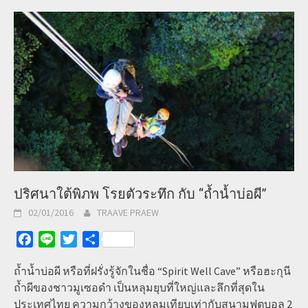
ปริศนาใต้พิภพ โรยตัวระทึก กับ “ถ้ำน้ำบ่อผี”
02/01/2016
TRAAVE PRAEW
Facebook
Line
Twitter
Share
ถ้ำน้ำบ่อผี หรือที่ฝรั่งรู้จักในชื่อ “Spirit Well Cave” หรือฮะกุนี
ถ้ำผีของชาวมูเซอดำ เป็นหลุมยุบที่ใหญ่และลึกที่สุดใน
ประเทศไทย ความกว้างของหลุมเทียบเท่ากับสนามฟุตบอล 2