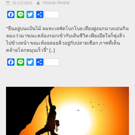
31/12/2015
TRAAVE PRAEW
Facebook
Line
Twitter
Share
“ยืนอยู่บนแป้นไม้ ลมทะเลพัดโบกโบย เสียงฝูงนกนางแอ่นกิน
ลมแว่วมาขณะคล้องรอกเข้ากับเส้นชีวิต เพียงอึดใจก็พุ่งลิ่ว
ไปข้างหน้า ขณะห้อยลอยลิ่วอยู่กับปลายเชือก ภาพที่เห็น
คล้ายโลกหมุนเร็วจี๋”
[...]
Facebook
Line
Twitter
Share