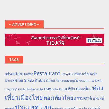
– ADVERTISING –
TAGS
Restaurant
adventure
การท่องเที่ยวแห่ง
buffet
Travel
ประเทศไทย (ททท.) สำนักงานเลย
ขนมหวาน
กิจกรรมผจญภัย
จังหวัด
ท่อง
ททท
ทะเล
ท่องเที่ยว
ที่พัก
ทริค
กาญจนบุรี
จังหวัดเชียงใหม่
ชาพีช
เที่ยวเมืองไทย
ท่องเที่ยวไทย
ธรรมชาติ
บุฟเฟต์
ประเทศไทย
รถยนต์
ภาคเหนือ
ผจญภัย
บุฟเฟ่ต์