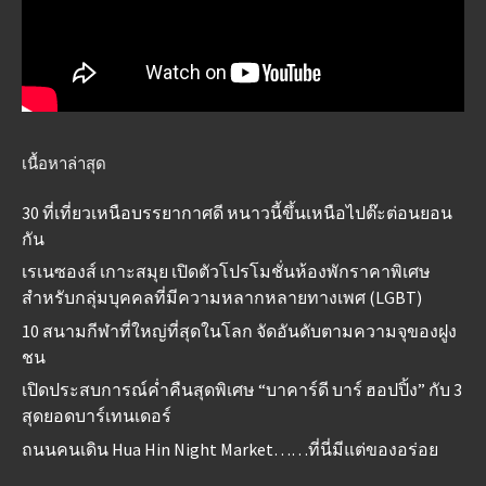
เนื้อหาล่าสุด
30 ที่เที่ยวเหนือบรรยากาศดี หนาวนี้ขึ้นเหนือไปต๊ะต่อนยอน
กัน
เรเนซองส์ เกาะสมุย เปิดตัวโปรโมชั่นห้องพักราคาพิเศษ
สำหรับกลุ่มบุคคลที่มีความหลากหลายทางเพศ (LGBT)
10 สนามกีฬาที่ใหญ่ที่สุดในโลก จัดอันดับตามความจุของฝูง
ชน
เปิดประสบการณ์ค่ำคืนสุดพิเศษ “บาคาร์ดี บาร์ ฮอปปิ้ง” กับ 3
สุดยอดบาร์เทนเดอร์
ถนนคนเดิน Hua Hin Night Market……ที่นี่มีแต่ของอร่อย