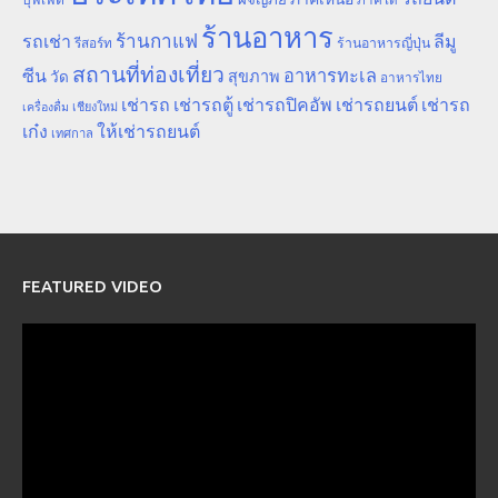
ภาคใต้
ร้านอาหาร
ร้านกาแฟ
รถเช่า
ลีมู
รีสอร์ท
ร้านอาหารญี่ปุ่น
สถานที่ท่องเที่ยว
ซีน
อาหารทะเล
สุขภาพ
วัด
อาหารไทย
เช่ารถ
เช่ารถตู้
เช่ารถปิคอัพ
เช่ารถยนต์
เช่ารถ
เชียงใหม่
เครื่องดื่ม
เก๋ง
ให้เช่ารถยนต์
เทศกาล
FEATURED VIDEO