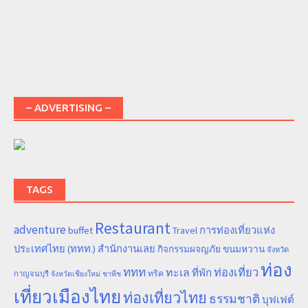
– ADVERTISING –
TAGS
Restaurant
adventure
การท่องเที่ยวแห่ง
buffet
Travel
ประเทศไทย (ททท.) สำนักงานเลย
ขนมหวาน
กิจกรรมผจญภัย
จังหวัด
ท่อง
ททท
ทะเล
ท่องเที่ยว
ที่พัก
ทริค
กาญจนบุรี
จังหวัดเชียงใหม่
ชาพีช
เที่ยวเมืองไทย
ท่องเที่ยวไทย
ธรรมชาติ
บุฟเฟต์