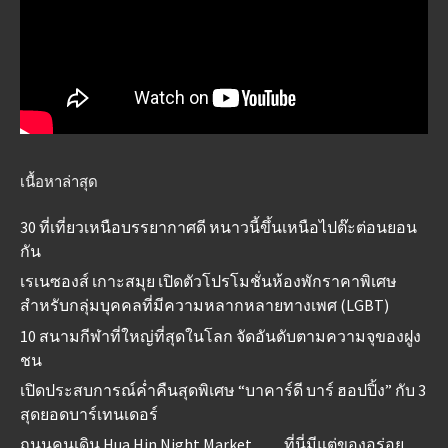
เนื้อหาล่าสุด
30 ที่เที่ยวเหนือบรรยากาศดี หนาวนี้ขึ้นเหนือไปต๊ะต่อนยอน
กัน
เรเนซองส์ เกาะสมุย เปิดตัวโปรโมชั่นห้องพักราคาพิเศษ
สำหรับกลุ่มบุคคลที่มีความหลากหลายทางเพศ (LGBT)
10 สนามกีฬาที่ใหญ่ที่สุดในโลก จัดอันดับตามความจุของฝูง
ชน
เปิดประสบการณ์ค่ำคืนสุดพิเศษ “บาคาร์ดี บาร์ ฮอปปิ้ง” กับ 3
สุดยอดบาร์เทนเดอร์
ถนนคนเดิน Hua Hin Night Market……ที่นี่มีแต่ของอร่อย