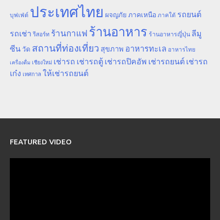
ประเทศไทย
รถยนต์
ภาคเหนือ
ผจญภัย
บุฟเฟ่ต์
ภาคใต้
ร้านอาหาร
ร้านกาแฟ
รถเช่า
ลีมู
รีสอร์ท
ร้านอาหารญี่ปุ่น
สถานที่ท่องเที่ยว
ซีน
อาหารทะเล
สุขภาพ
วัด
อาหารไทย
เช่ารถ
เช่ารถตู้
เช่ารถปิคอัพ
เช่ารถยนต์
เช่ารถ
เชียงใหม่
เครื่องดื่ม
เก๋ง
ให้เช่ารถยนต์
เทศกาล
FEATURED VIDEO