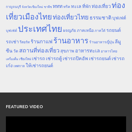
ท่อง
ททท
ทะเล
ท่องเที่ยว
ที่พัก
ทริค
กาญจนบุรี
จังหวัดเชียงใหม่
ชาพีช
เที่ยวเมืองไทย
ท่องเที่ยวไทย
ธรรมชาติ
บุฟเฟต์
ประเทศไทย
รถยนต์
ภาคเหนือ
ผจญภัย
บุฟเฟ่ต์
ภาคใต้
ร้านอาหาร
ร้านกาแฟ
รถเช่า
ลีมู
รีสอร์ท
ร้านอาหารญี่ปุ่น
สถานที่ท่องเที่ยว
ซีน
อาหารทะเล
สุขภาพ
วัด
อาหารไทย
เช่ารถ
เช่ารถตู้
เช่ารถปิคอัพ
เช่ารถยนต์
เช่ารถ
เชียงใหม่
เครื่องดื่ม
เก๋ง
ให้เช่ารถยนต์
เทศกาล
FEATURED VIDEO