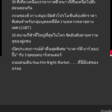
30 ที่เที่ยวเหนือบรรยากาศดี หนาวนี้ขึ้นเหนือไปต๊ะ
ต่อนยอนกัน
เรเนซองส์ เกาะสมุย เปิดตัวโปรโมชั่นห้องพักราคา
พิเศษสำหรับกลุ่มบุคคลที่มีความหลากหลายทาง
เพศ (LGBT)
10 สนามกีฬาที่ใหญ่ที่สุดในโลก จัดอันดับตามความ
จุของฝูงชน
เปิดประสบการณ์ค่ำคืนสุดพิเศษ “บาคาร์ดี บาร์ ฮอป
ปิ้ง” กับ 3 สุดยอดบาร์เทนเดอร์
ถนนคนเดิน Hua Hin Night Market……ที่นี่มีแต่ของ
อร่อย
Proudl