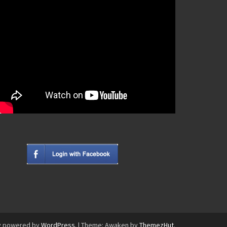
y powered by
WordPress
.
|
Theme: Awaken by
ThemezHut
.