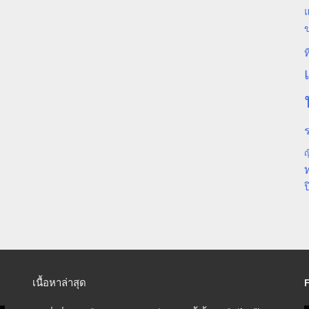
แ
ท
ร
ญ
ป
เนื้อหาล่าสุด