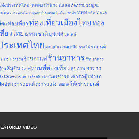
ห่งประเทศไทย (ททท.) สำนักงานเลย
กิจกรรมผจญภัย
ททท
ทะเล
ขนมหวาน
ทริค
จังหวัดกาญจนบุรี
จังหวัดเชียงใหม่
ชาพีช
ท่องเที่ยวเมืองไทย
ท่อง
ท่องเที่ยว
ี่พัก
เที่ยวไทย
ธรรมชาติ
บุฟเฟต์
บุฟเฟ่ต์
ประเทศไทย
รถยนต์
ภาคเหนือ
ผจญภัย
ภาคใต้
ร้านอาหาร
ร้านกาแฟ
ถเช่า
รีสอร์ท
ร้านอาหาร
สถานที่ท่องเที่ยว
ลีมูซีน
อาหาร
สุขภาพ
วัด
ี่ปุ่น
ทะเล
เช่ารถ
เช่ารถตู้
เช่ารถ
อาหารไทย
เชียงใหม่
เครื่องดื่ม
ิคอัพ
เช่ารถยนต์
เช่ารถเก๋ง
ให้เช่ารถยนต์
เทศกาล
FEATURED VIDEO