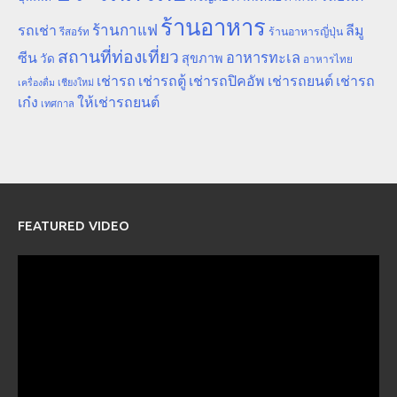
ร้านอาหาร
ร้านกาแฟ
รถเช่า
ลีมู
รีสอร์ท
ร้านอาหารญี่ปุ่น
สถานที่ท่องเที่ยว
ซีน
อาหารทะเล
สุขภาพ
วัด
อาหารไทย
เช่ารถ
เช่ารถตู้
เช่ารถปิคอัพ
เช่ารถยนต์
เช่ารถ
เชียงใหม่
เครื่องดื่ม
เก๋ง
ให้เช่ารถยนต์
เทศกาล
FEATURED VIDEO