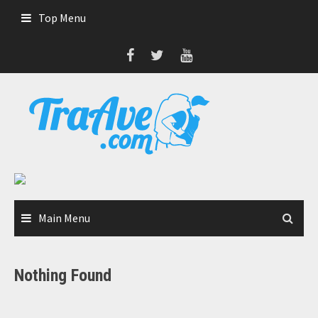
Skip
Top Menu
to
content
Main Menu
Nothing Found