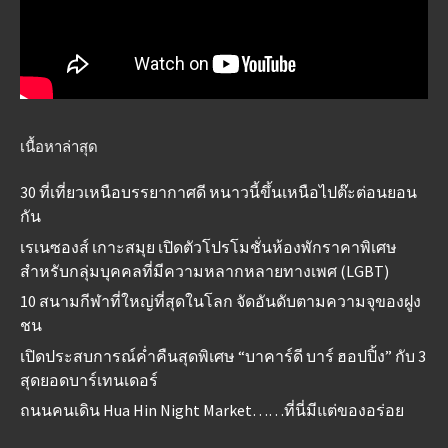
เนื้อหาล่าสุด
30 ที่เที่ยวเหนือบรรยากาศดี หนาวนี้ขึ้นเหนือไปต๊ะต่อนยอน
กัน
เรเนซองส์ เกาะสมุย เปิดตัวโปรโมชั่นห้องพักราคาพิเศษ
สำหรับกลุ่มบุคคลที่มีความหลากหลายทางเพศ (LGBT)
10 สนามกีฬาที่ใหญ่ที่สุดในโลก จัดอันดับตามความจุของฝูง
ชน
เปิดประสบการณ์ค่ำคืนสุดพิเศษ “บาคาร์ดี บาร์ ฮอปปิ้ง” กับ 3
สุดยอดบาร์เทนเดอร์
ถนนคนเดิน Hua Hin Night Market……ที่นี่มีแต่ของอร่อย