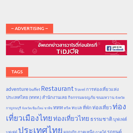
– ADVERTISING –
TAGS
Restaurant
adventure
การท่องเที่ยวแห่ง
buffet
Travel
ประเทศไทย (ททท.) สำนักงานเลย
ขนมหวาน
กิจกรรมผจญภัย
จังหวัด
ท่อง
ททท
ทะเล
ท่องเที่ยว
ที่พัก
ทริค
กาญจนบุรี
จังหวัดเชียงใหม่
ชาพีช
เที่ยวเมืองไทย
ท่องเที่ยวไทย
ธรรมชาติ
บุฟเฟต์
ประเทศไทย
รถยนต์
ภาคเหนือ
ผจญภัย
บุฟเฟ่ต์
ภาคใต้