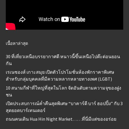
เนื้อหาล่าสุด
30 ที่เที่ยวเหนือบรรยากาศดี หนาวนี้ขึ้นเหนือไปต๊ะต่อนยอน
กัน
เรเนซองส์ เกาะสมุย เปิดตัวโปรโมชั่นห้องพักราคาพิเศษ
สำหรับกลุ่มบุคคลที่มีความหลากหลายทางเพศ (LGBT)
10 สนามกีฬาที่ใหญ่ที่สุดในโลก จัดอันดับตามความจุของฝูง
ชน
เปิดประสบการณ์ค่ำคืนสุดพิเศษ “บาคาร์ดี บาร์ ฮอปปิ้ง” กับ 3
สุดยอดบาร์เทนเดอร์
ถนนคนเดิน Hua Hin Night Market……ที่นี่มีแต่ของอร่อย