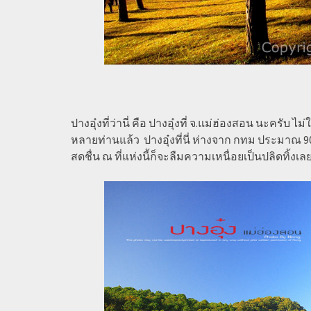
ปางอุ๋งที่ว่านี่ คือ ปางอุ๋งที่ จ.แม่ฮ่องสอน นะครับ 
หลายท่านแล้ว ปางอุ๋งที่นี่ ห่างจาก กทม ประมาณ
สดชื่น ณ ที่แห่งนี้ก็จะลืมความเหนื่อยเป็นปลิดทิ้งเล