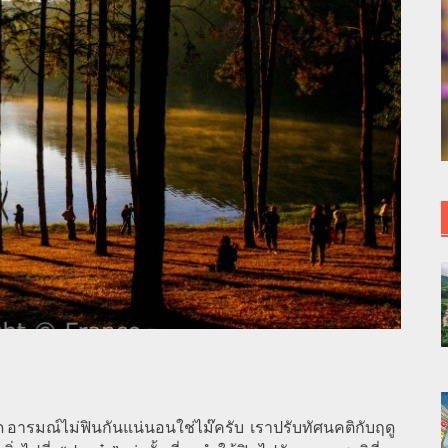
ด อารมณ์ไม่ฟินกันแน่นอนใช่ไม๊ครับ
เราปรับทัศนคติกับฤดู