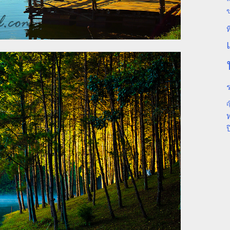
ท
ร
ญ
ป